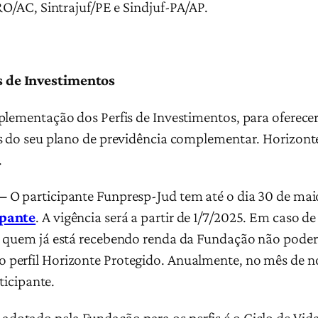
RO/AC, Sintrajuf/PE e Sindjuf-PA/AP.
 de Investimentos
plementação dos Perfis de Investimentos, para oferec
es do seu plano de previdência complementar. Horizont
.
 –
O participante Funpresp-Jud tem até o dia 30 de maio 
ipante
. A vigência será a partir de 1/7/2025. Em caso d
 quem já está recebendo renda da Fundação não poderá 
erfil Horizonte Protegido. Anualmente, no mês de nov
ticipante.
dotado pela Fundação para os perfis é o Ciclo de Vid