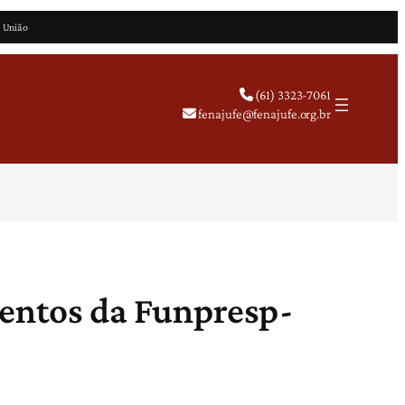
a União
(61) 3323-7061
fenajufe@fenajufe.org.br
mentos da Funpresp-