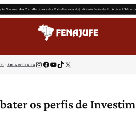
ção Nacional dos Trabalhadores e das Trabalhadoras do Judiciário Federal e Ministério Público d
Instagram
Facebook
Youtube
TikTok
X
OS
ÁREA RESTRITA
ebater os perfis de Investi