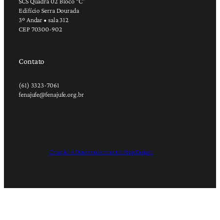
SCS Quadra 02 Bloco “C”
Edifício Serra Dourada
3º Andar • sala 312
CEP 70300-902
Contato
(61) 3323-7061
fenajufe@fenajufe.org.br
Criação e Desenvolvimento: RapDesign