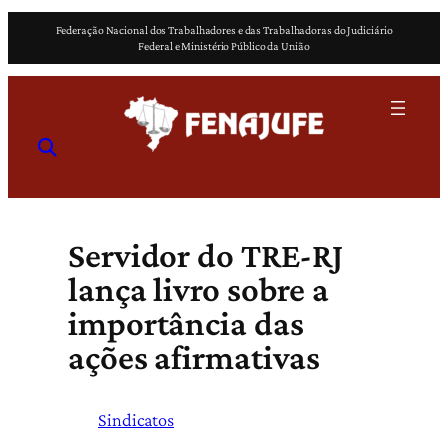
Pular
Federação Nacional dos Trabalhadores e das Trabalhadoras do Judiciário
para
Federal e Ministério Público da União
o
conteúdo
Servidor do TRE-RJ
lança livro sobre a
importância das
ações afirmativas
Sindicatos