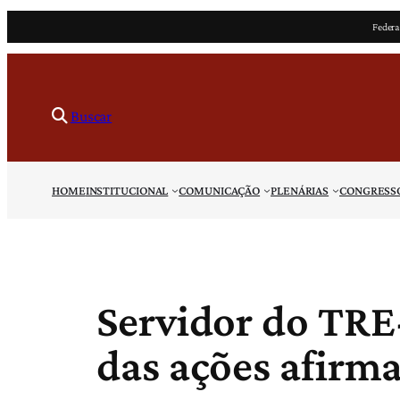
Pular
Federa
para
o
conteúdo
Buscar
HOME
INSTITUCIONAL
COMUNICAÇÃO
PLENÁRIAS
CONGRESS
Servidor do TRE-
das ações afirma