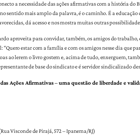
 conecto a necessidade das ações afirmativas com a história do
, no sentido mais amplo da palavra, é o caminho. É a educação q
orecidas, dá acesso e nos mostra muitas outras possibilidades
do aproveita para convidar, também, os amigos do trabalho, do
 “Quero estar com a família e com os amigos nesse dia que par
oas ao lerem o livro gostem e, acima de tudo, enxerguem, tam
representante de base do sindicato e é servidor sindicalizado d
s Ações Afirmativas – uma questão de liberdade e valid
(Rua Visconde de Pirajá, 572 – Ipanema/RJ)