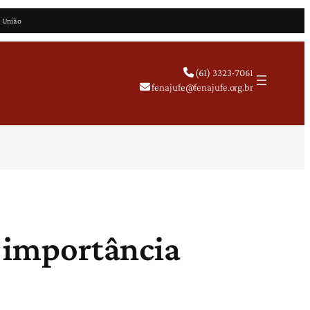
a União
(61) 3323-7061
fenajufe@fenajufe.org.br
a importância