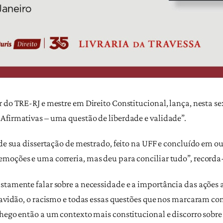
do TRE-RJ e mestre em Direito Constitucional, lança, nesta sext
Afirmativas – uma questão de liberdade e validade”.
 de sua dissertação de mestrado, feito na UFF e concluído em ou
moções e uma correria, mas deu para conciliar tudo”, recorda-
stamente falar sobre a necessidade e a importância das ações 
ravidão, o racismo e todas essas questões que nos marcaram co
hego então a um contexto mais constitucional e discorro sobre 