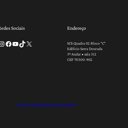
Redes Sociais
Endereço
tagram
Facebook
Youtube
TikTok
X
SCS Quadra 02 Bloco “C”
Edifício Serra Dourada
3º Andar • sala 312
CEP 70300-902
Criação e Desenvolvimento: RapDesign