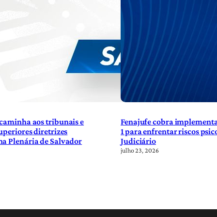
caminha aos tribunais e
Fenajufe cobra implement
uperiores diretrizes
1 para enfrentar riscos psic
a Plenária de Salvador
Judiciário
julho 23, 2026