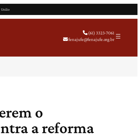
a União
(61) 3323-7061
fenajufe@fenajufe.org.br
derem o
ontra a reforma