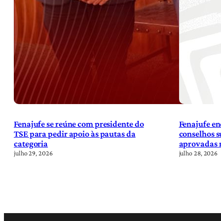
Fenajufe se reúne com presidente do
Fenajufe en
TSE para pedir apoio às pautas da
conselhos s
categoria
aprovadas n
julho 29, 2026
julho 28, 2026