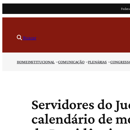
Pular
Federa
para
o
conteúdo
Buscar
HOME
INSTITUCIONAL
COMUNICAÇÃO
PLENÁRIAS
CONGRESS
Servidores do Ju
calendário de m