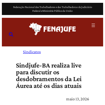
Pular
Federação Nacional dos Trabalhadores e das Trabalhadoras do Judiciário
para
Federal e Ministério Público da União
o
conteúdo
Sindicatos
Sindjufe-BA realiza live
para discutir os
desdobramentos da Lei
Áurea até os dias atuais
maio 13, 2026