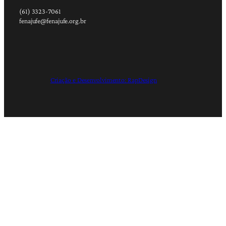
(61) 3323-7061
fenajufe@fenajufe.org.br
Criação e Desenvolvimento: RapDesign