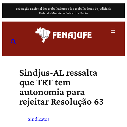
Pular
Federação Nacional dos Trabalhadores e das Trabalhadoras do Judiciário
para
Federal e Ministério Público da União
o
conteúdo
Sindjus-AL ressalta
que TRT tem
autonomia para
rejeitar Resolução 63
Sindicatos