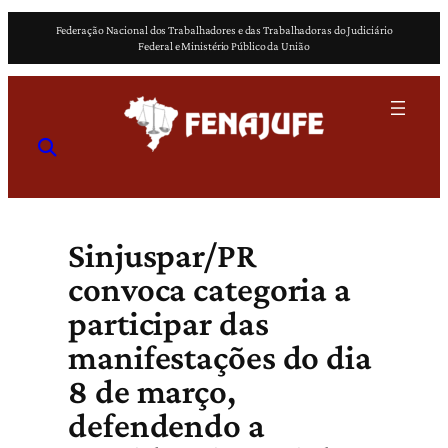
Pular
Federação Nacional dos Trabalhadores e das Trabalhadoras do Judiciário
para
Federal e Ministério Público da União
o
conteúdo
Sinjuspar/PR
convoca categoria a
participar das
manifestações do dia
8 de março,
defendendo a