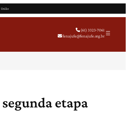
a União
(61) 3323-7061
fenajufe@fenajufe.org.br
, segunda etapa