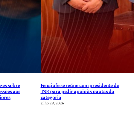
zes sobre
Fenajufe se reúne com presidente do
ssões aos
TSE para pedir apoio às pautas da
iores
categoria
julho 29, 2026