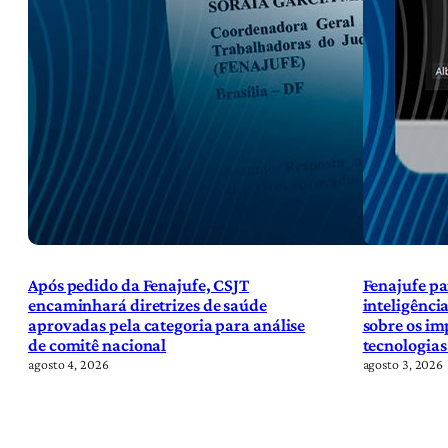
Após pedido da Fenajufe, CSJT
Fenajufe pa
encaminhará diretrizes de saúde
inteligência
aprovadas pela categoria para análise
sobre os im
de comitê nacional
tecnologias
agosto 4, 2026
agosto 3, 2026