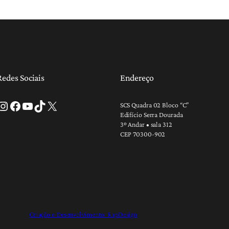
Redes Sociais
Endereço
tagram
Facebook
Youtube
TikTok
X
SCS Quadra 02 Bloco “C”
Edifício Serra Dourada
3º Andar • sala 312
CEP 70300-902
Criação e Desenvolvimento: RapDesign