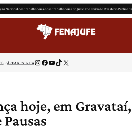
ção Nacional dos Trabalhadores e das Trabalhadoras do Judiciário Federal e Ministério Público d
Instagram
Facebook
Youtube
TikTok
X
OS
ÁREA RESTRITA
nça hoje, em Gravataí
 Pausas