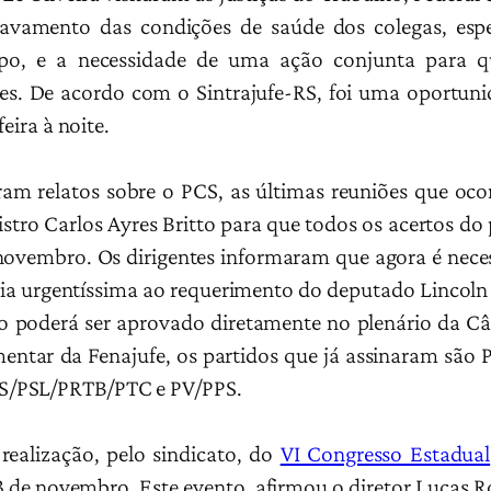
ravamento das condições de saúde dos colegas, esp
mpo, e a necessidade de uma ação conjunta para q
es. De acordo com o Sintrajufe-RS, foi uma oportuni
eira à noite.
eram relatos sobre o PCS, as últimas reuniões que ocor
stro Carlos Ayres Britto para que todos os acertos d
 novembro. Os dirigentes informaram que agora é neces
ia urgentíssima ao requerimento do deputado Lincoln Por
to poderá ser aprovado diretamente no plenário da C
entar da Fenajufe, os partidos que já assinaram sã
S/PSL/PRTB/PTC e PV/PPS.
realização, pelo sindicato, do
VI Congresso Estadual
 de novembro. Este evento, afirmou o diretor Lucas R