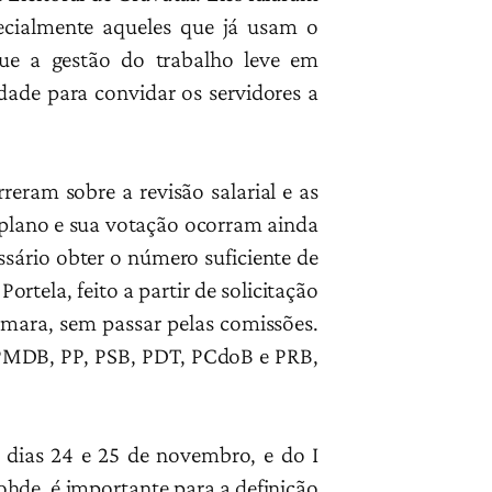
ecialmente aqueles que já usam o
ue a gestão do trabalho leve em
dade para convidar os servidores a
reram sobre a revisão salarial e as
o plano e sua votação ocorram ainda
sário obter o número suficiente de
tela, feito a partir de solicitação
âmara, sem passar pelas comissões.
o PMDB, PP, PSB, PDT, PCdoB e PRB,
dias 24 e 25 de novembro, e do I
ohde, é importante para a definição