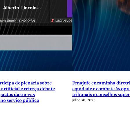
rticipa de plenária sobre
Fenajufe encaminha diretri
 artificial e reforça debate
equidade e combate às opre
pactos das novas
tribunais e conselhos super
 no serviço público
julho 30, 2026