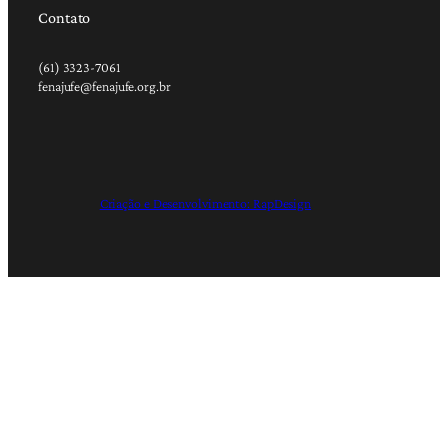
Contato
(61) 3323-7061
fenajufe@fenajufe.org.br
Criação e Desenvolvimento: RapDesign