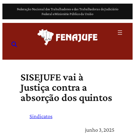
Pular
Federação Nacional dos Trabalhadores e das Trabalhadoras do Judiciário
para
Federal e Ministério Público da União
o
conteúdo
SISEJUFE vai à
Justiça contra a
absorção dos quintos
Sindicatos
junho 3, 2025