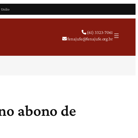
a União
(61) 3323-7061
fenajufe@fenajufe.org.br
 no abono de