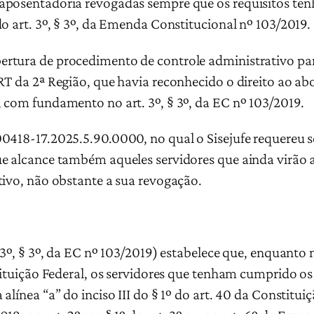
aposentadoria revogadas sempre que os requisitos te
o art. 3º, § 3º, da Emenda Constitucional nº 103/2019.
rtura de procedimento de controle administrativo para
TRT da 2ª Região, que havia reconhecido o direito ao 
 com fundamento no art. 3º, § 3º, da EC nº 103/2019.
0418-17.2025.5.90.0000, no qual o Sisejufe requereu s
e alcance também aqueles servidores que ainda virão a
tivo, não obstante a sua revogação.
 3º, § 3º, da EC nº 103/2019) estabelece que, enquanto n
stituição Federal, os servidores que tenham cumprido os
línea “a” do inciso III do § 1º do art. 40 da Constitui