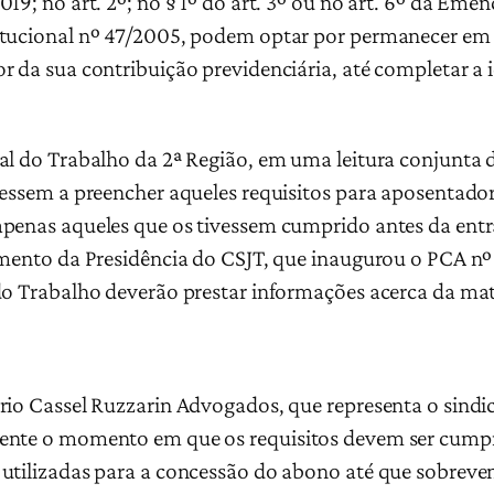
19; no art. 2º; no § 1º do art. 3º ou no art. 6º da Eme
itucional nº 47/2005, podem optar por permanecer em 
r da sua contribuição previdenciária, até completar a
al do Trabalho da 2ª Região, em uma leitura conjunta d
iessem a preencher aqueles requisitos para aposentad
apenas aqueles que os tivessem cumprido antes da ent
dimento da Presidência do CSJT, que inaugurou o PCA 
do Trabalho deverão prestar informações acerca da mat
rio Cassel Ruzzarin Advogados, que representa o sindic
ente o momento em que os requisitos devem ser cumpr
 utilizadas para a concessão do abono até que sobrev