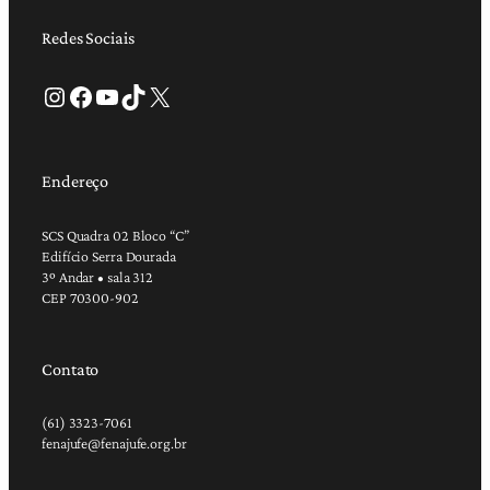
Redes Sociais
Instagram
Facebook
Youtube
TikTok
X
Endereço
SCS Quadra 02 Bloco “C”
Edifício Serra Dourada
3º Andar • sala 312
CEP 70300-902
Contato
(61) 3323-7061
fenajufe@fenajufe.org.br