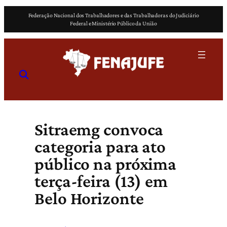
Pular
Federação Nacional dos Trabalhadores e das Trabalhadoras do Judiciário
para
Federal e Ministério Público da União
o
conteúdo
Sitraemg convoca
categoria para ato
público na próxima
terça-feira (13) em
Belo Horizonte