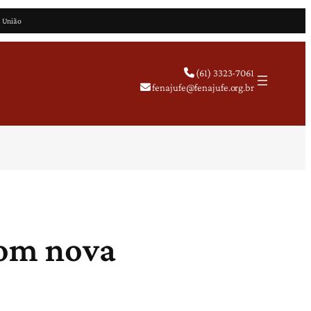
a União
(61) 3323-7061
fenajufe@fenajufe.org.br
com nova