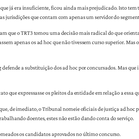
, que já era insuficiente, ficou ainda mais prejudicado. Isto tem
as jurisdições que contam com apenas um servidor do segment
ram que o TRT3 tomou uma decisão mais radical do que orienta
assem apenas os ad hoc que não tivessem curso superior. Mas 
defende a substituição dos ad hoc por concursados. Mas que is
ato que expressasse os pleitos da entidade em relação a essa q
e, de imediato, o Tribunal nomeie oficiais de justiça ad hoc p
abalhando doentes, estes não estão dando conta do serviço.
omeados os candidatos aprovados no último concurso.