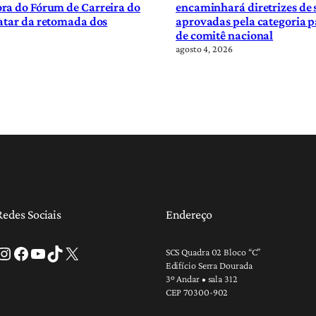
ra do Fórum de Carreira do
encaminhará diretrizes de
atar da retomada dos
aprovadas pela categoria p
de comitê nacional
agosto 4, 2026
Redes Sociais
Endereço
tagram
Facebook
Youtube
TikTok
X
SCS Quadra 02 Bloco “C”
Edifício Serra Dourada
3º Andar • sala 312
CEP 70300-902