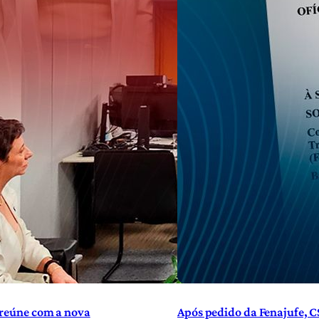
 reúne com a nova
Após pedido da Fenajufe, C