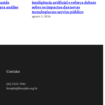
 saúde
inteligência artificial e reforça debate
ara análise
sobre os impactos das novas
tecnologias no serviço público
agosto 3, 2026
Contato
(61) 3323-7061
fenajufe@fenajufe.org.br