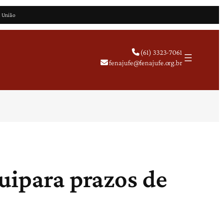
a União
(61) 3323-7061
fenajufe@fenajufe.org.br
uipara prazos de