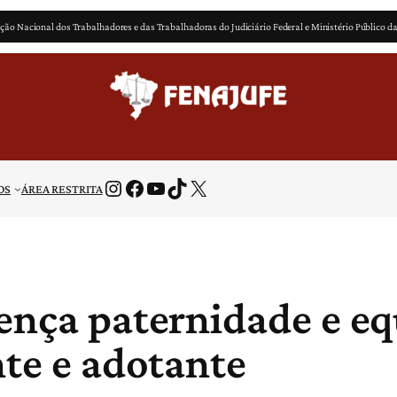
ção Nacional dos Trabalhadores e das Trabalhadoras do Judiciário Federal e Ministério Público d
Instagram
Facebook
Youtube
TikTok
X
OS
ÁREA RESTRITA
ença paternidade e eq
nte e adotante