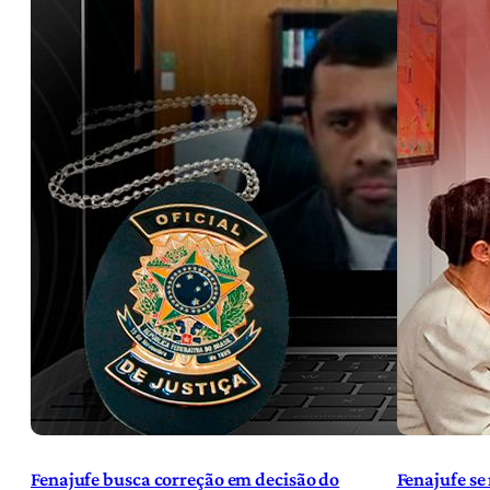
Fenajufe busca correção em decisão do
Fenajufe se