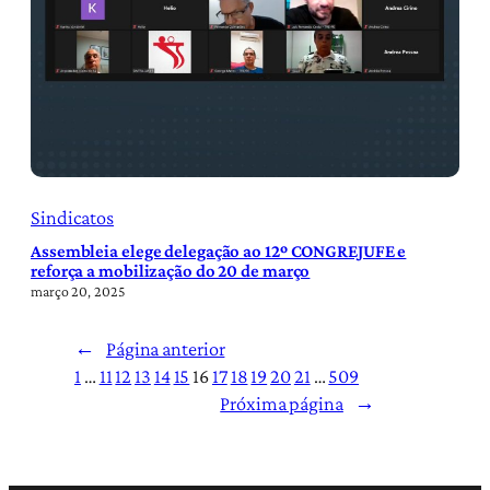
Sindicatos
Assembleia elege delegação ao 12º CONGREJUFE e
reforça a mobilização do 20 de março
março 20, 2025
←
Página anterior
1
…
11
12
13
14
15
16
17
18
19
20
21
…
509
Próxima página
→