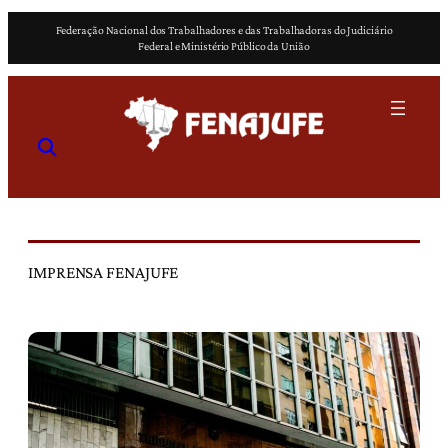
Pular
Federação Nacional dos Trabalhadores e das Trabalhadoras do Judiciário
para
Federal e Ministério Público da União
o
conteúdo
IMPRENSA FENAJUFE