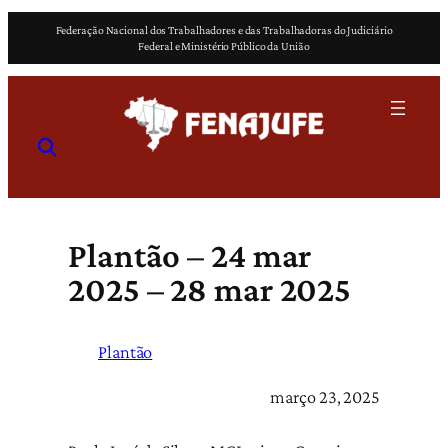
Pular
Federação Nacional dos Trabalhadores e das Trabalhadoras do Judiciário
para
Federal e Ministério Público da União
o
conteúdo
Plantão – 24 mar
2025 – 28 mar 2025
Plantão
março 23, 2025