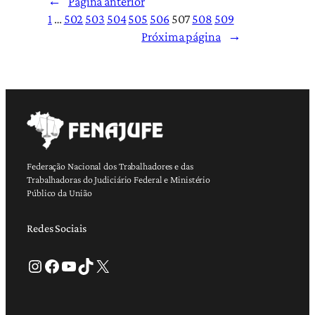
←
Página anterior
1
…
502
503
504
505
506
507
508
509
Próxima página
→
Federação Nacional dos Trabalhadores e das
Trabalhadoras do Judiciário Federal e Ministério
Público da União
Redes Sociais
Instagram
Facebook
Youtube
TikTok
X