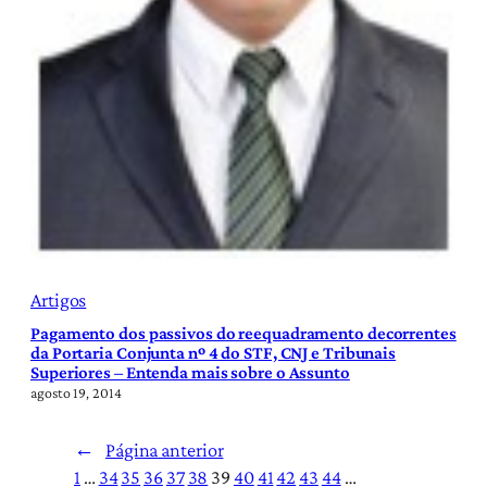
Artigos
Pagamento dos passivos do reequadramento decorrentes
da Portaria Conjunta nº 4 do STF, CNJ e Tribunais
Superiores – Entenda mais sobre o Assunto
agosto 19, 2014
←
Página anterior
1
…
34
35
36
37
38
39
40
41
42
43
44
…