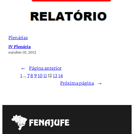
Plenárias
IV Plenária
outubro 10, 2012
←
Página anterior
1
…
7
8
9
10
11
12
13
14
Próxima página
→