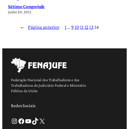
Sétimo Congrejufe
junho 20, 2012
←
Página anterior
1
…
9
10
11
12
13
14
Federação Nacional dos Trabalhadores e das
Trabalhadoras do Judiciário Federal e Ministério
Público da União
Redes Sociais
Instagram
Facebook
Youtube
TikTok
X