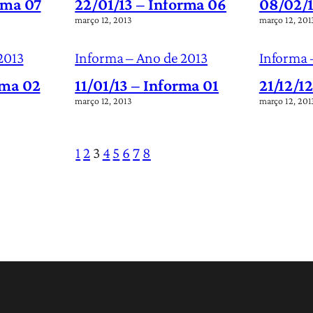
rma 07
22/01/13 – Informa 06
08/02/1
março 12, 2013
março 12, 201
2013
Informa – Ano de 2013
Informa 
rma 02
11/01/13 – Informa 01
21/12/1
março 12, 2013
março 12, 201
1
2
3
4
5
6
7
8