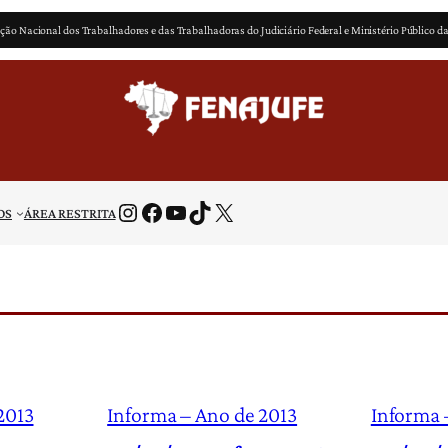
ção Nacional dos Trabalhadores e das Trabalhadoras do Judiciário Federal e Ministério Público d
Instagram
Facebook
Youtube
TikTok
X
OS
ÁREA RESTRITA
2013
Informa – Ano de 2013
Informa 