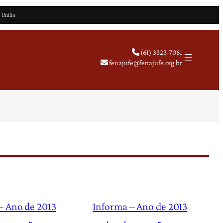
a União
(61) 3323-7061
fenajufe@fenajufe.org.br
– Ano de 2013
Informa – Ano de 2013