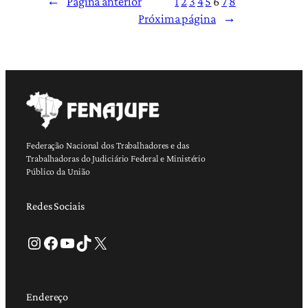
←
Página anterior
1
2
3
4
5
6
7
8
Próxima página
→
Federação Nacional dos Trabalhadores e das
Trabalhadoras do Judiciário Federal e Ministério
Público da União
Redes Sociais
Instagram
Facebook
Youtube
TikTok
X
Endereço