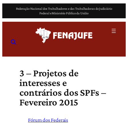
Pular
Federação Nacional dos Trabalhadores e das Trabalhadoras do Judiciário
para
Federal e Ministério Público da União
o
conteúdo
3 – Projetos de
interesses e
contrários dos SPFs –
Fevereiro 2015
Fórum dos Federais