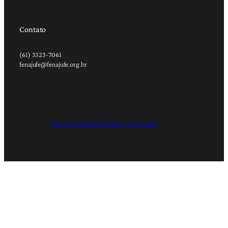
Contato
(61) 3323-7061
fenajufe@fenajufe.org.br
Criação e Desenvolvimento: RapDesign