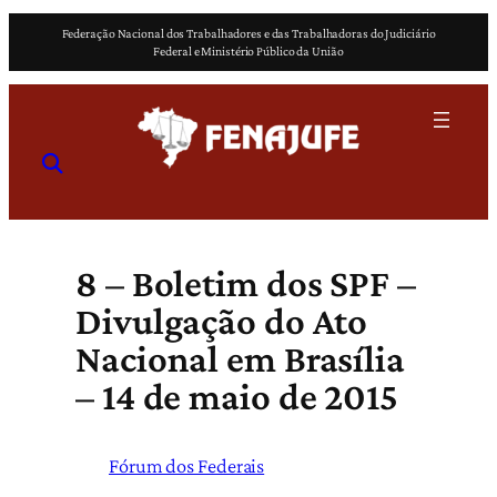
Pular
Federação Nacional dos Trabalhadores e das Trabalhadoras do Judiciário
para
Federal e Ministério Público da União
o
conteúdo
8 – Boletim dos SPF –
Divulgação do Ato
Nacional em Brasília
– 14 de maio de 2015
Fórum dos Federais