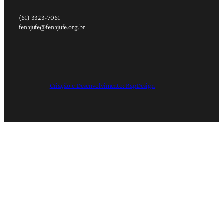
(61) 3323-7061
fenajufe@fenajufe.org.br
Criação e Desenvolvimento: RapDesign