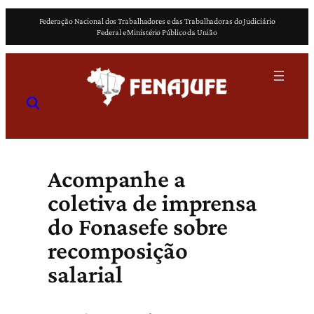
Pular
Federação Nacional dos Trabalhadores e das Trabalhadoras do Judiciário
para
Federal e Ministério Público da União
o
conteúdo
Acompanhe a
coletiva de imprensa
do Fonasefe sobre
recomposição
salarial