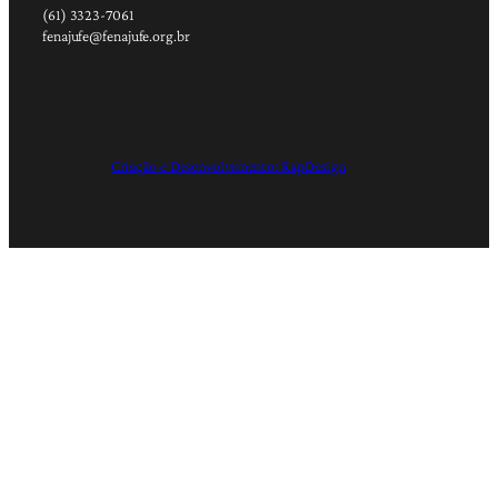
(61) 3323-7061
fenajufe@fenajufe.org.br
Criação e Desenvolvimento: RapDesign