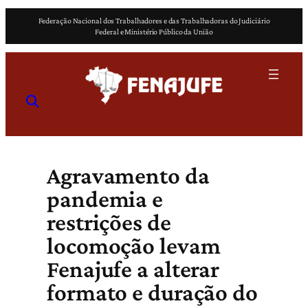
Pular
Federação Nacional dos Trabalhadores e das Trabalhadoras do Judiciário
para
Federal e Ministério Público da União
o
conteúdo
Agravamento da
pandemia e
restrições de
locomoção levam
Fenajufe a alterar
formato e duração do