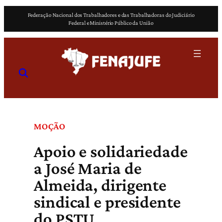
Pular
Federação Nacional dos Trabalhadores e das Trabalhadoras do Judiciário
para
Federal e Ministério Público da União
o
conteúdo
MOÇÃO
Apoio e solidariedade
a José Maria de
Almeida, dirigente
sindical e presidente
do PSTU