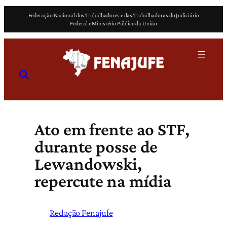
Pular
Federação Nacional dos Trabalhadores e das Trabalhadoras do Judiciário
para
Federal e Ministério Público da União
o
conteúdo
Ato em frente ao STF,
durante posse de
Lewandowski,
repercute na mídia
Redação Fenajufe