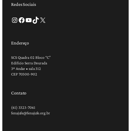
Redes Sociais
Instagram
Facebook
Youtube
TikTok
X
Endereço
SCS Quadra 02 Bloco “C”
Edifício Serra Dourada
3º Andar • sala 312
CEP 70300-902
Contato
(61) 3323-7061
fenajufe@fenajufe.org.br