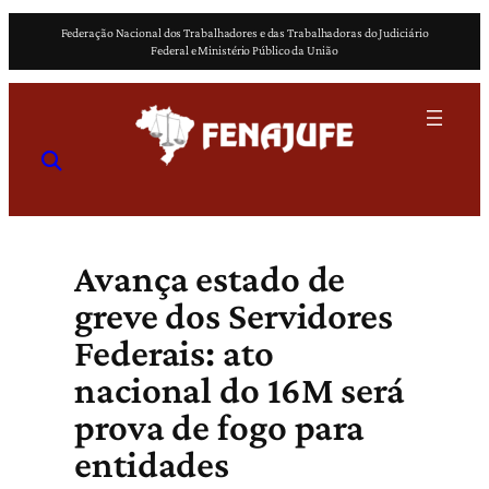
Pular
Federação Nacional dos Trabalhadores e das Trabalhadoras do Judiciário
para
Federal e Ministério Público da União
o
conteúdo
Avança estado de
greve dos Servidores
Federais: ato
nacional do 16M será
prova de fogo para
entidades