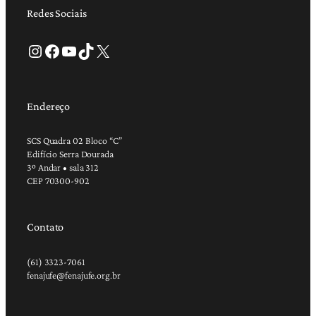
Redes Sociais
Instagram
Facebook
Youtube
TikTok
X
Endereço
SCS Quadra 02 Bloco “C”
Edifício Serra Dourada
3º Andar • sala 312
CEP 70300-902
Contato
(61) 3323-7061
fenajufe@fenajufe.org.br