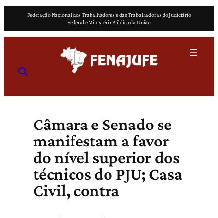
Pular
Federação Nacional dos Trabalhadores e das Trabalhadoras do Judiciário
para
Federal e Ministério Público da União
o
conteúdo
Câmara e Senado se
manifestam a favor
do nível superior dos
técnicos do PJU; Casa
Civil, contra