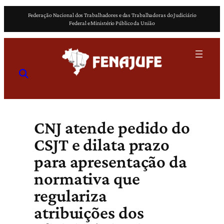
Pular
Federação Nacional dos Trabalhadores e das Trabalhadoras do Judiciário
para
Federal e Ministério Público da União
o
conteúdo
CNJ atende pedido do
CSJT e dilata prazo
para apresentação da
normativa que
regulariza
atribuições dos