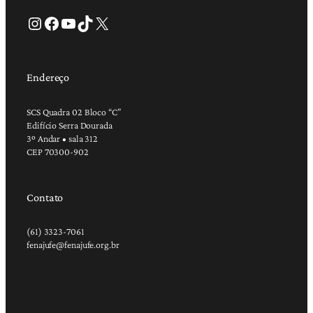
Instagram
Facebook
Youtube
TikTok
X
Endereço
SCS Quadra 02 Bloco “C”
Edifício Serra Dourada
3º Andar • sala 312
CEP 70300-902
Contato
(61) 3323-7061
fenajufe@fenajufe.org.br