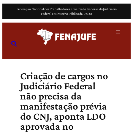
Pular
Federação Nacional dos Trabalhadores e das Trabalhadoras do Judiciário
para
Federal e Ministério Público da União
o
conteúdo
Criação de cargos no
Judiciário Federal
não precisa da
manifestação prévia
do CNJ, aponta LDO
aprovada no