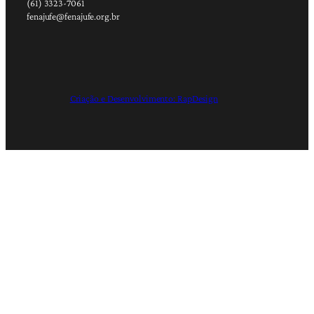
(61) 3323-7061
fenajufe@fenajufe.org.br
Criação e Desenvolvimento: RapDesign