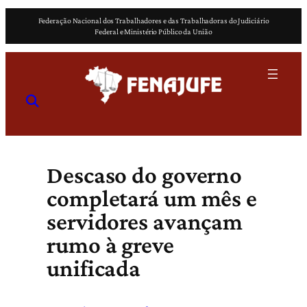
Pular
Federação Nacional dos Trabalhadores e das Trabalhadoras do Judiciário
para
Federal e Ministério Público da União
o
conteúdo
Descaso do governo
completará um mês e
servidores avançam
rumo à greve
unificada