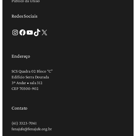
Público da União
Redes Sociais
Instagram
Facebook
Youtube
TikTok
X
Endereço
SCS Quadra 02 Bloco “C”
Edifício Serra Dourada
3º Andar • sala 312
CEP 70300-902
Contato
(61) 3323-7061
fenajufe@fenajufe.org.br