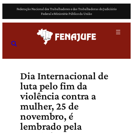
Pular
Federação Nacional dos Trabalhadores e das Trabalhadoras do Judiciário
para
Federal e Ministério Público da União
o
conteúdo
Dia Internacional de
luta pelo fim da
violência contra a
mulher, 25 de
novembro, é
lembrado pela