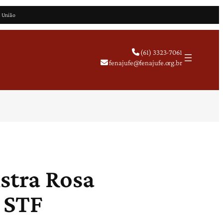
a União
(61) 3323-7061
fenajufe@fenajufe.org.br
stra Rosa
 STF