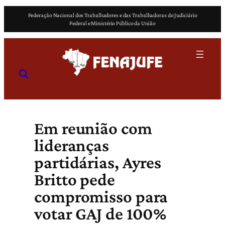
Pular
Federação Nacional dos Trabalhadores e das Trabalhadoras do Judiciário
para
Federal e Ministério Público da União
o
conteúdo
Em reunião com
lideranças
partidárias, Ayres
Britto pede
compromisso para
votar GAJ de 100%