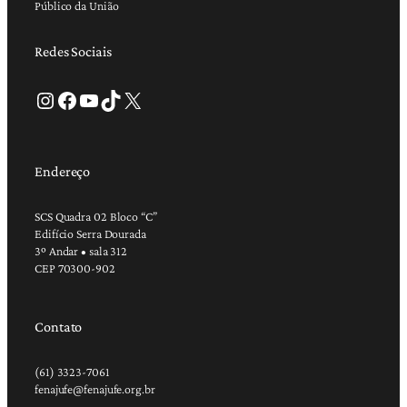
Público da União
Redes Sociais
Instagram
Facebook
Youtube
TikTok
X
Endereço
SCS Quadra 02 Bloco “C”
Edifício Serra Dourada
3º Andar • sala 312
CEP 70300-902
Contato
(61) 3323-7061
fenajufe@fenajufe.org.br