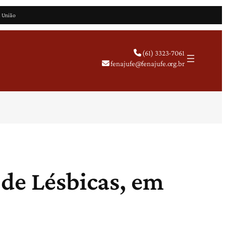
a União
(61) 3323-7061
fenajufe@fenajufe.org.br
 de Lésbicas, em