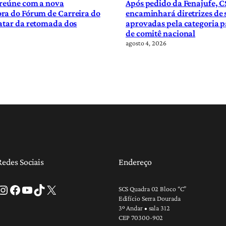
 reúne com a nova
Após pedido da Fenajufe, C
ra do Fórum de Carreira do
encaminhará diretrizes de
atar da retomada dos
aprovadas pela categoria p
de comitê nacional
agosto 4, 2026
Redes Sociais
Endereço
tagram
Facebook
Youtube
TikTok
X
SCS Quadra 02 Bloco “C”
Edifício Serra Dourada
3º Andar • sala 312
CEP 70300-902