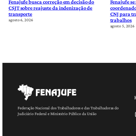
Fenajufe busca correção em decisão do
Fenajufe se
CSJT sobre reajuste da indenização de
coordenado
transporte
CNJ para tr
trabalhos
agosto 6, 2026
agosto 5, 2026
Federação Nacional dos Trabalhadores e das Trabalhadoras do
Ins
Judiciário Federal e Ministério Público da União