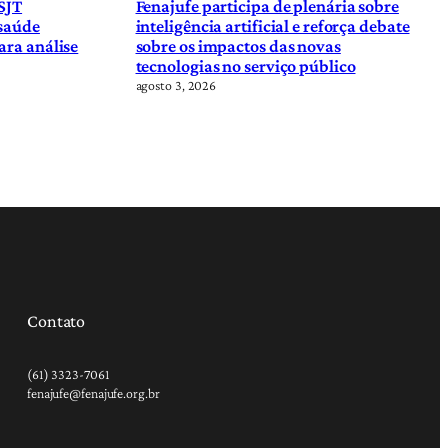
SJT
Fenajufe participa de plenária sobre
 saúde
inteligência artificial e reforça debate
ara análise
sobre os impactos das novas
tecnologias no serviço público
agosto 3, 2026
Contato
(61) 3323-7061
fenajufe@fenajufe.org.br