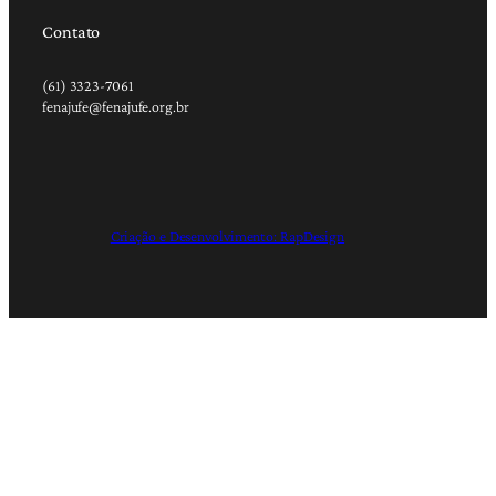
Contato
(61) 3323-7061
fenajufe@fenajufe.org.br
Criação e Desenvolvimento: RapDesign