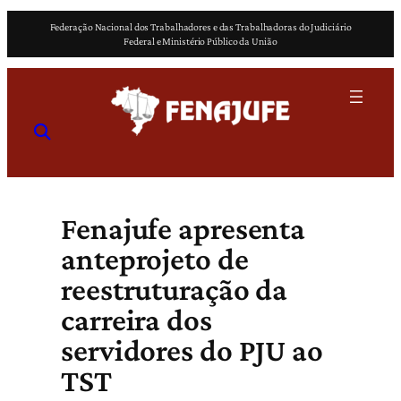
Pular
Federação Nacional dos Trabalhadores e das Trabalhadoras do Judiciário
para
Federal e Ministério Público da União
o
conteúdo
Fenajufe apresenta
anteprojeto de
reestruturação da
carreira dos
servidores do PJU ao
TST