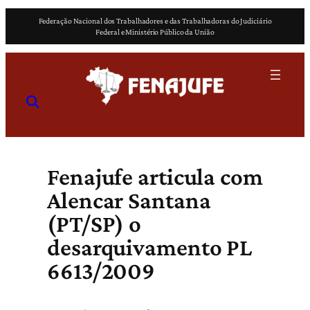
Pular
Federação Nacional dos Trabalhadores e das Trabalhadoras do Judiciário
para
Federal e Ministério Público da União
o
conteúdo
Fenajufe articula com
Alencar Santana
(PT/SP) o
desarquivamento PL
6613/2009