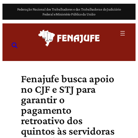
Pular
Federação Nacional dos Trabalhadores e das Trabalhadoras do Judiciário
para
Federal e Ministério Público da União
o
conteúdo
Fenajufe busca apoio
no CJF e STJ para
garantir o
pagamento
retroativo dos
quintos às servidoras