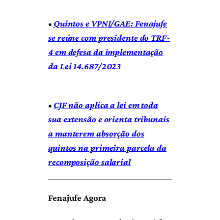
•
Quintos e VPNI/GAE: Fenajufe
se reúne com presidente do TRF-
4 em defesa da implementação
da Lei 14.687/2023
•
CJF não aplica a lei em toda
sua extensão e orienta tribunais
a manterem absorção dos
quintos na primeira parcela da
recomposição salarial
Fenajufe Agora