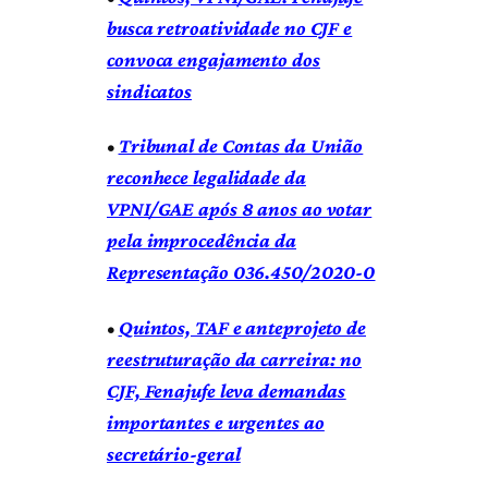
busca retroatividade no CJF e
convoca engajamento dos
sindicatos
•
Tribunal de Contas da União
reconhece legalidade da
VPNI/GAE após 8 anos ao votar
pela improcedência da
Representação 036.450/2020-0
•
Quintos, TAF e anteprojeto de
reestruturação da carreira: no
CJF, Fenajufe leva demandas
importantes e urgentes ao
secretário-geral