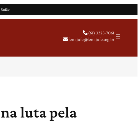
a União
(61) 3323-7061
fenajufe@fenajufe.org.br
 na luta pela