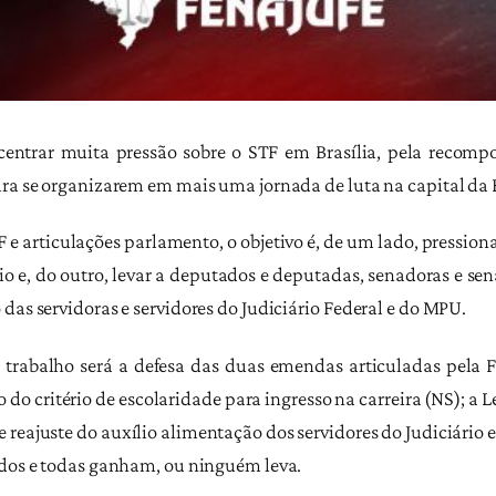
ntrar muita pressão sobre o STF em Brasília, pela recomposi
ara se organizarem em mais uma jornada de luta na capital da 
 articulações parlamento, o objetivo é, de um lado, pressio
io e, do outro, levar a deputados e deputadas, senadoras e se
das servidoras e servidores do Judiciário Federal e do MPU.
trabalho será a defesa das duas emendas articuladas pela F
o do critério de escolaridade para ingresso na carreira (NS); a 
 reajuste do auxílio alimentação dos servidores do Judiciário 
odos e todas ganham, ou ninguém leva.