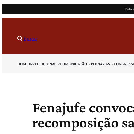
Pular
Federa
para
o
conteúdo
Buscar
HOME
INSTITUCIONAL
COMUNICAÇÃO
PLENÁRIAS
CONGRESS
Fenajufe convoca
recomposição sa