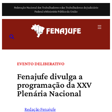
Pular
Federação Nacional dos Trabalhadores e das Trabalhadoras do Judiciário
para
Federal e Ministério Público da União
o
conteúdo
EVENTO DELIBERATIVO
Fenajufe divulga a
programação da XXV
Plenária Nacional
Redação Fenajufe