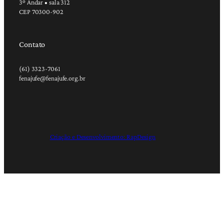
3º Andar • sala 312
CEP 70300-902
Contato
(61) 3323-7061
fenajufe@fenajufe.org.br
Criação e Desenvolvimento: RapDesign