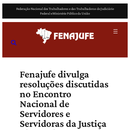
Pular
Federação Nacional dos Trabalhadores e das Trabalhadoras do Judiciário
para
Federal e Ministério Público da União
o
conteúdo
Fenajufe divulga
resoluções discutidas
no Encontro
Nacional de
Servidores e
Servidoras da Justiça