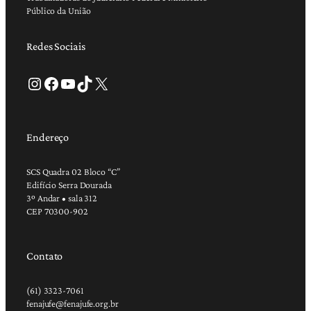
Público da União
Redes Sociais
Instagram
Facebook
Youtube
TikTok
X
Endereço
SCS Quadra 02 Bloco “C”
Edifício Serra Dourada
3º Andar • sala 312
CEP 70300-902
Contato
(61) 3323-7061
fenajufe@fenajufe.org.br