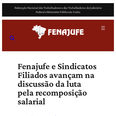
Pular
Federação Nacional dos Trabalhadores e das Trabalhadoras do Judiciário
para
Federal e Ministério Público da União
o
conteúdo
Fenajufe e Sindicatos
Filiados avançam na
discussão da luta
pela recomposição
salarial