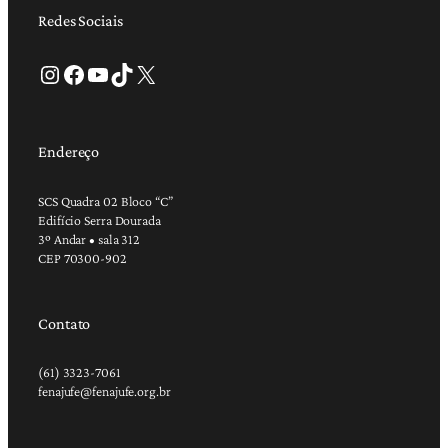
Redes Sociais
Instagram
Facebook
Youtube
TikTok
X
Endereço
SCS Quadra 02 Bloco “C”
Edifício Serra Dourada
3º Andar • sala 312
CEP 70300-902
Contato
(61) 3323-7061
fenajufe@fenajufe.org.br