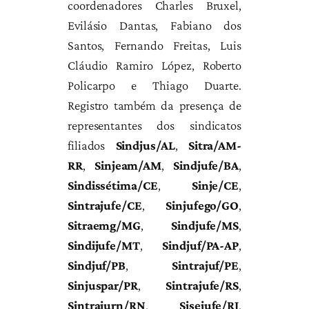
coordenadores Charles Bruxel,
Evilásio Dantas, Fabiano dos
Santos, Fernando Freitas, Luis
Cláudio Ramiro López, Roberto
Policarpo e Thiago Duarte.
Registro também da presença de
representantes dos sindicatos
filiados
Sindjus/AL
,
Sitra/AM-
RR
,
Sinjeam/AM
,
Sindjufe/BA
,
Sindissétima/CE
,
Sinje/CE
,
Sintrajufe/CE
,
Sinjufego/GO
,
Sitraemg/MG
,
Sindjufe/MS
,
Sindijufe/MT
,
Sindjuf/PA-AP
,
Sindjuf/PB
,
Sintrajuf/PE
,
Sinjuspar/PR
,
Sintrajufe/RS
,
Sintrajurn/RN
,
Sisejufe/RJ
,