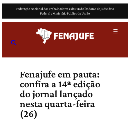
Pular
Federação Nacional dos Trabalhadores e das Trabalhadoras do Judiciário
para
Federal e Ministério Público da União
o
conteúdo
Fenajufe em pauta:
confira a 14ª edição
do jornal lançado
nesta quarta-feira
(26)