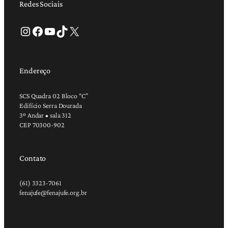
Redes Sociais
Instagram
Facebook
Youtube
TikTok
X
Endereço
SCS Quadra 02 Bloco “C”
Edifício Serra Dourada
3º Andar • sala 312
CEP 70300-902
Contato
(61) 3323-7061
fenajufe@fenajufe.org.br