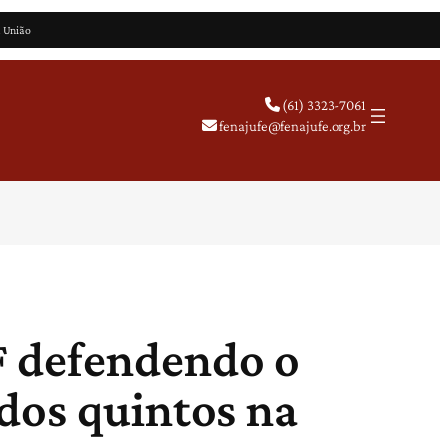
a União
(61) 3323-7061
fenajufe@fenajufe.org.br
F defendendo o
dos quintos na