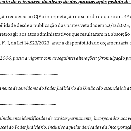
nto do retroativo da absorção dos quintos após pedido de 
 requereu ao CJF a interpretação no sentido de que o art. 4º 
bilidade desde a publicação das partes vetadas em 22/12/2023, a
retroagir aos atos administrativos que resultaram na absorção
rt. 1º, I, da Lei 14.523/2023, ante a disponibilidade orçamentár
e 2006, passa a vigorar com as seguintes alterações: (Promulgação pa
…………………………………………………….
ente de servidores do Poder Judiciário da União são essenciais à at
…………………………………………………..
inalmente identificadas de caráter permanente, incorporadas aos ve
soal do Poder Judiciário, inclusive aquelas derivadas da incorporaç