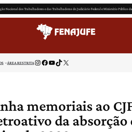
ção Nacional dos Trabalhadores e das Trabalhadoras do Judiciário Federal e Ministério Público d
Instagram
Facebook
Youtube
TikTok
X
OS
ÁREA RESTRITA
inha memoriais ao CJ
troativo da absorção 