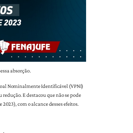
 essa absorção.
soal Nominalmente Identificável (VPNI)
u redução. E destacou que não se pode
 2023), com o alcance desses efeitos.