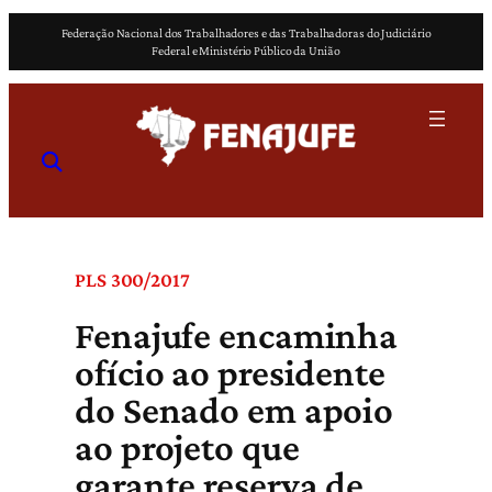
Pular
Federação Nacional dos Trabalhadores e das Trabalhadoras do Judiciário
para
Federal e Ministério Público da União
o
conteúdo
PLS 300/2017
Fenajufe encaminha
ofício ao presidente
do Senado em apoio
ao projeto que
garante reserva de