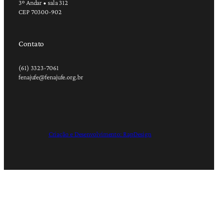
3º Andar • sala 312
CEP 70300-902
Contato
(61) 3323-7061
fenajufe@fenajufe.org.br
Criação e Desenvolvimento: RapDesign