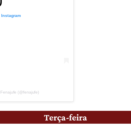
o Instagram
 Fenajufe (@fenajufe)
Terça-feira