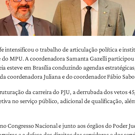
 intensificou o trabalho de articulação política e inst
U e do MPU. A coordenadora Samanta Gazelli participou
eia esteve em Brasília conduzindo agendas estratégic
, da coordenadora Juliana e do coordenador Fábio Sabo
ruturação da carreira do PJU, a derrubada dos vetos 4
iva no serviço público, adicional de qualificação, alé
no Congresso Nacional e junto aos órgãos do Poder Ju
reiras e a defesa dos direitos das servidoras e dos serv