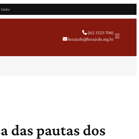
a União
(61) 3323-7061
fenajufe@fenajufe.org.br
sa das pautas dos