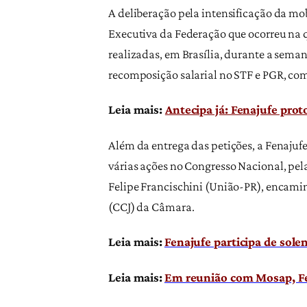
A deliberação pela intensificação da mob
Executiva da Federação que ocorreu na q
realizadas, em Brasília, durante a seman
recomposição salarial no STF e PGR, com
Leia mais:
Antecipa já: Fenajufe pro
Além da entrega das petições, a Fenaju
várias ações no Congresso Nacional, pela
Felipe Francischini (União-PR), encamin
(CCJ) da Câmara.
Leia mais:
Fenajufe participa de sole
Leia mais:
Em reunião com Mosap, Fe