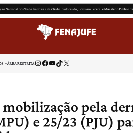
ção Nacional dos Trabalhadores e das Trabalhadoras do Judiciário Federal e Ministério Público d
Instagram
Facebook
Youtube
TikTok
X
OS
ÁREA RESTRITA
a mobilização pela de
MPU) e 25/23 (PJU) pa