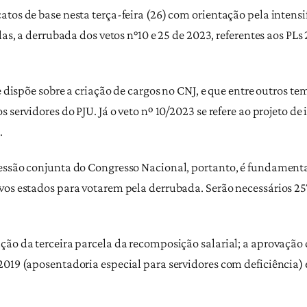
atos de base nesta terça-feira (26) com orientação pela intens
las, a derrubada dos vetos n°10 e 25 de 2023, referentes aos PL
e dispõe sobre a criação de cargos no CNJ, e que entre outros t
 servidores do PJU. Já o veto nº 10/2023 se refere ao projeto d
.
essão conjunta do Congresso Nacional, portanto, é fundamental
vos estados para votarem pela derrubada. Serão necessários 2
ção da terceira parcela da recomposição salarial; a aprovação
2019 (aposentadoria especial para servidores com deficiência) 