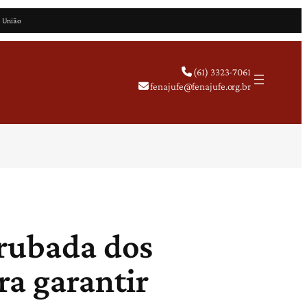
a União
(61) 3323-7061
fenajufe@fenajufe.org.br
rrubada dos
ra garantir