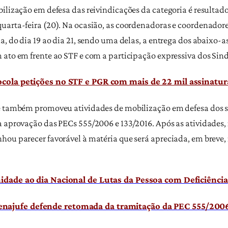
ilização em defesa das reivindicações da categoria é resultad
uarta-feira (20). Na ocasião, as coordenadoras e coordenadore
a, do dia 19 ao dia 21, sendo uma delas, a entrega dos abaixo-
 ato em frente ao STF e com a participação expressiva dos Sind
tocola petições no STF e PGR com mais de 22 mil assinatur
fe também promoveu atividades de mobilização em defesa dos 
 aprovação das PECs 555/2006 e 133/2016. Após as atividades, 
hou parecer favorável à matéria que será apreciada, em breve,
nidade ao dia Nacional de Lutas da Pessoa com Deficiência
najufe defende retomada da tramitação da PEC 555/200