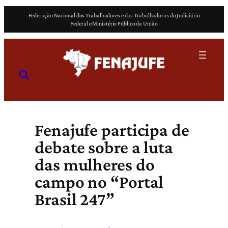
Pular
Federação Nacional dos Trabalhadores e das Trabalhadoras do Judiciário
para
Federal e Ministério Público da União
o
conteúdo
Fenajufe participa de
debate sobre a luta
das mulheres do
campo no “Portal
Brasil 247”