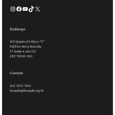
Instagram
Facebook
Youtube
TikTok
X
Endereço
SCS Quadra 02 Bloco “C”
Edifício Serra Dourada
3º Andar • sala 312
CEP 70300-902
Contato
(61) 3323-7061
fenajufe@fenajufe.org.br